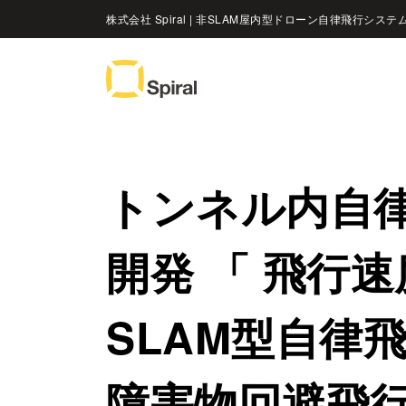
株式会社 Spiral | 非SLAM屋内型ドローン自律飛行システ
トンネル内自
開発 「 飛行
SLAM型自律
障害物回避飛