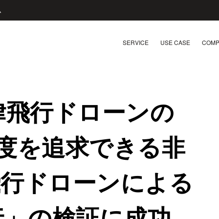
ム
SERVICE
USE CASE
COMP
律飛行ドローンの
速度を追求できる非
飛行ドローンによる
行」の検証に成功